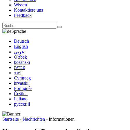
Wissen
Kontaktiere uns
Feedback
Sprache
Deutsch
English
عربي
O'zbek
bosanski
עברית
বাংলা
Cymraeg
hrvatski
Português
Čeština
Italiano
русский
Startseite
-
Nachrichten
-
Informationen