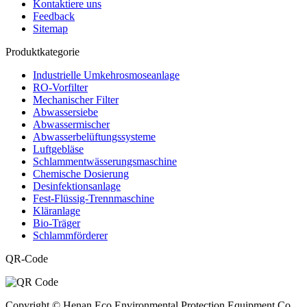
Kontaktiere uns
Feedback
Sitemap
Produktkategorie
Industrielle Umkehrosmoseanlage
RO-Vorfilter
Mechanischer Filter
Abwassersiebe
Abwassermischer
Abwasserbelüftungssysteme
Luftgebläse
Schlammentwässerungsmaschine
Chemische Dosierung
Desinfektionsanlage
Fest-Flüssig-Trennmaschine
Kläranlage
Bio-Träger
Schlammförderer
QR-Code
Copyright © Henan Eco Environmental Protection Equipment Co.,