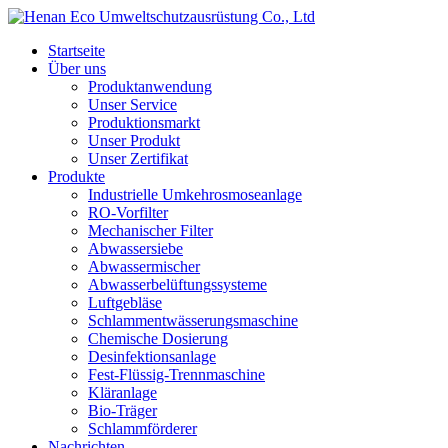
Startseite
Über uns
Produktanwendung
Unser Service
Produktionsmarkt
Unser Produkt
Unser Zertifikat
Produkte
Industrielle Umkehrosmoseanlage
RO-Vorfilter
Mechanischer Filter
Abwassersiebe
Abwassermischer
Abwasserbelüftungssysteme
Luftgebläse
Schlammentwässerungsmaschine
Chemische Dosierung
Desinfektionsanlage
Fest-Flüssig-Trennmaschine
Kläranlage
Bio-Träger
Schlammförderer
Nachrichten